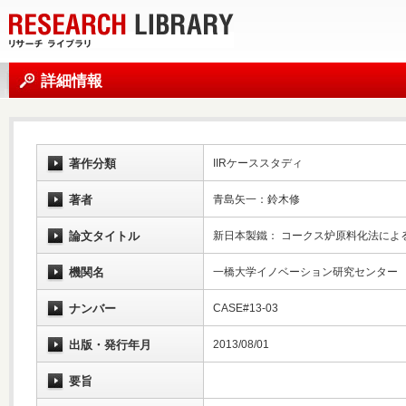
詳細情報
著作分類
IIRケーススタディ
著者
青島矢一：鈴木修
論文タイトル
新日本製鐵： コークス炉原料化法によ
機関名
一橋大学イノベーション研究センター
ナンバー
CASE#13-03
出版・発行年月
2013/08/01
要旨