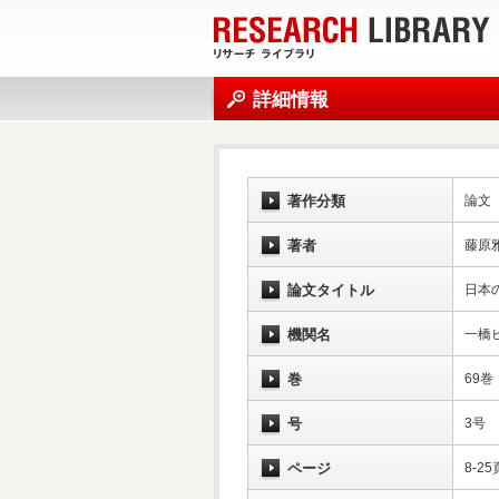
詳細情報
著作分類
論文
著者
藤原
論文タイトル
日本
機関名
一橋
巻
69巻
号
3号
ページ
8-25