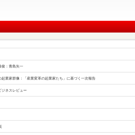
雅俊：青島矢一
の起業家群像：「産業変革の起業家たち」に基づく一次報告
ビジネスレビュー
頁