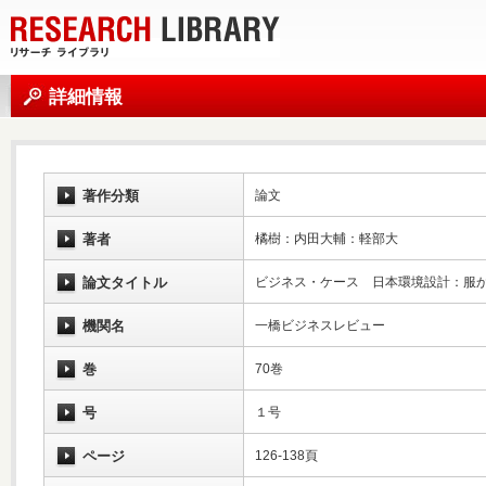
詳細情報
著作分類
論文
著者
橘樹：内田大輔：軽部大
論文タイトル
ビジネス・ケース 日本環境設計：服
機関名
一橋ビジネスレビュー
巻
70巻
号
１号
ページ
126-138頁