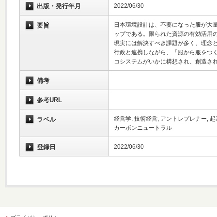
出版・発行年月
2022/06/30
日本環境設計は、不要になった服が大量
要旨
ップである。限られた資源の有効活用
現実には解決すべき課題が多く、理念
行政と連携しながら、「服から服をつ
コシステムがいかに構想され、創造さ
備考
参考URL
経営学, 技術経営, アントレプレナー, 起
ラベル
カーボンニュートラル
登録日
2022/06/30