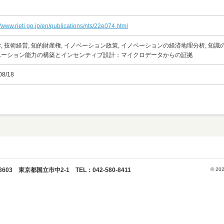
//www.rieti.go.jp/en/publications/nts/22e074.html
, 技術経営, 知的財産権, イノベーション政策, イノベーションの経済地理分析, 知識のス
ベーション能力の構築とインセンティブ設計：マイクロデータからの証拠
08/18
 東京都国立市中2-1 TEL：042-580-8411
© 202