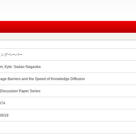
キングペーパー
m, Kyle: Sadao Nagaoka
age Barriers and the Speed of Knowledge Diffusion
 Discussion Paper Series
074
08/18