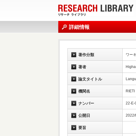
詳細情報
著作分類
ワー
著者
Higha
論文タイトル
Langu
機関名
RIETI
ナンバー
22-E-
公開日
2022/
要旨