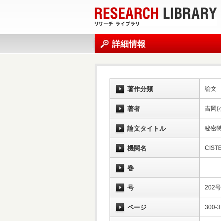
詳細情報
著作分類
論文
著者
吉岡(
論文タイトル
秘密
機関名
CIS
巻
号
202号
ページ
300-