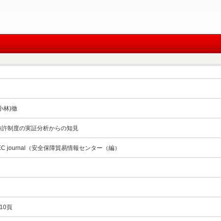
小林)徹
特許制度の実証分析からの知見
TEC journal（安全保障貿易情報センター（編）
310頁