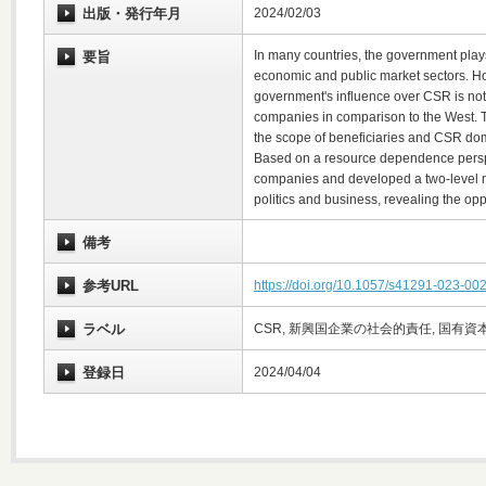
出版・発行年月
2024/02/03
In many countries, the government plays
要旨
economic and public market sectors. Ho
government's influence over CSR is n
companies in comparison to the West. To
the scope of beneficiaries and CSR doma
Based on a resource dependence perspec
companies and developed a two-level m
politics and business, revealing the opp
備考
参考URL
https://doi.org/10.1057/s41291-023-00
ラベル
CSR, 新興国企業の社会的責任, 国有資
登録日
2024/04/04