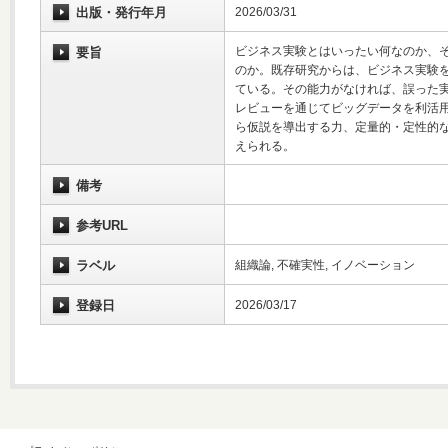
出版・発行年月
2026/03/31
ビジネス実験とはいったい何なのか、
要旨
のか。既存研究からは、ビジネス実験
ている。その能力がなければ、誤った
レビューを通じてビッグデータを利活
ら仮説を導出する力、定量的・定性的
えられる。
備考
参考URL
ラベル
組織論, 不確実性, イノベーション
登録日
2026/03/17