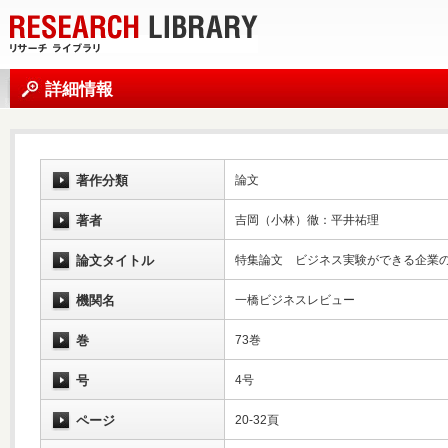
詳細情報
著作分類
論文
著者
吉岡（小林）徹：平井祐理
論文タイトル
特集論文 ビジネス実験ができる企業
機関名
一橋ビジネスレビュー
巻
73巻
号
4号
ページ
20-32頁