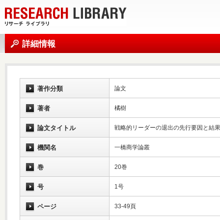
詳細情報
著作分類
論文
著者
橘樹
論文タイトル
戦略的リーダーの退出の先行要因と結
機関名
一橋商学論叢
巻
20巻
号
1号
ページ
33-49頁