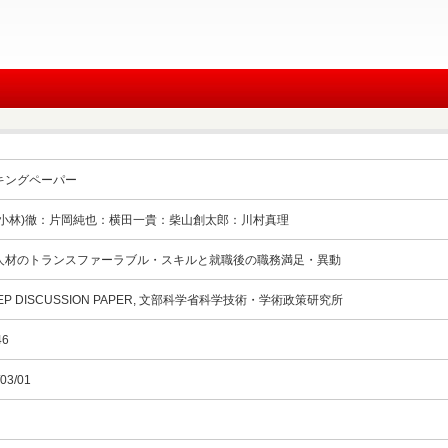
キングペーパー
(小林)徹：片岡純也：横田一貴：柴山創太郎：川村真理
人材のトランスファーラブル・スキルと就職後の職務満足・異動
TEP DISCUSSION PAPER, 文部科学省科学技術・学術政策研究所
46
03/01