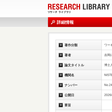
詳細情報
著作分類
ワー
著者
吉岡
論文タイトル
博士
機関名
NIS
ナンバー
No.2
公開日
2026/
要旨