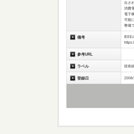
出さ
消費
電子
可能
整備
IEE
備考
https:
参考URL
ラベル
技術経
登録日
2008/