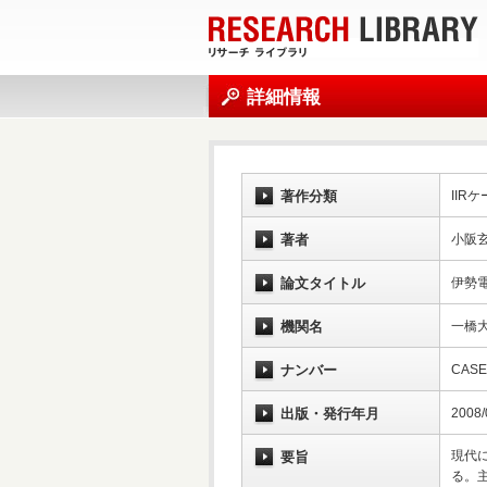
詳細情報
著作分類
IIR
著者
小阪玄
論文タイトル
伊勢
機関名
一橋
ナンバー
CASE
出版・発行年月
2008/
現代
要旨
る。