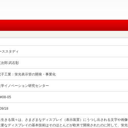
ケーススタディ
次郎:武石彰
電子工業：蛍光表示管の開発・事業化
大学イノベーション研究センター
#08-05
09/18
に生きる我々は、さまざまなディスプレイ（表示装置）にうつし出される文字や画像
主要なディスプレイの基本技術はそのほとんどが欧米で開発されたのに対して、蛍光