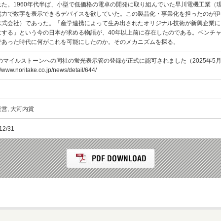
れた。1960年代半ば、小型で低価格の電卓の開発に取り組んでいた早川電機工業（
電力で数字を表示できるデバイスを欲していた。この製品化・事業化を担ったのが伊
株式会社）であった。「産学連携によって生み出されたオリジナル技術が新興企業に
にする」という今の日本が求める物語が、40年以上前に存在したのである。ベンチ
であった時代に何がこれを可能にしたのか。そのメカニズムを探る。
Eのマイルストーンへの同社の蛍光表示管の登録が正式に認可されました（2025年5
//www.noritake.co.jp/news/detail/644/
営, 大河内賞
12/31