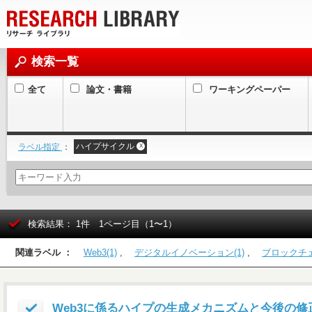
検索一覧
全て
論文・書籍
ワーキングペーパー
ハイプサイクル
ラベル指定
：
X
検索結果： 1件 1ページ目（1〜1）
関連ラベル ：
Web3(1)
,
デジタルイノベーション(1)
,
ブロックチェ
Web3に係るハイプの生成メカニズムと今後の修