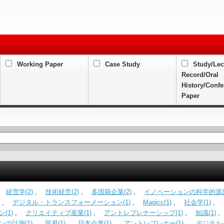
Working Paper
Case Study
Study/Lec
Record/Oral
History/Conf
Paper
,
経営学(2)
,
技術経営(2)
,
多国籍企業(2)
,
イノベーションの科学的源泉
,
デジタル・トランスフォーメーション(1)
,
Magicc(1)
,
社会学(1)
,
(1)
,
クリエイティブ産業(1)
,
アントレプレナーシップ(1)
,
知識(1)
の計測(1)
,
貿易(1)
,
日本企業(1)
,
アントレプレナー(1)
,
デジタル