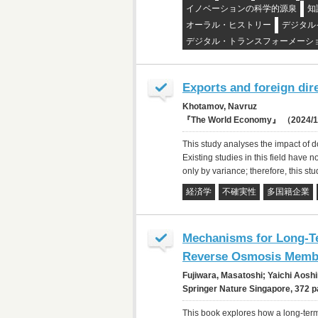
イノベーションの科学的源泉
知
オーラル・ヒストリー
デジタル
デジタル・トランスフォーメーシ
Exports and foreign dir
Khotamov, Navruz
『The World Economy』 （2024/1
This study analyses the impact of do
Existing studies in this field have 
only by variance; therefore, this stu
経済学
不確実性
多国籍企業
Mechanisms for Long-T
Reverse Osmosis Memb
Fujiwara, Masatoshi; Yaichi Aosh
Springer Nature Singapore, 372
This book explores how a long-term