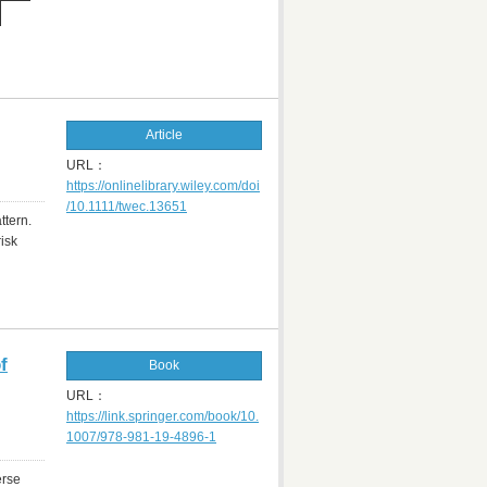
Article
URL：
https://onlinelibrary.wiley.com/doi
/10.1111/twec.13651
ttern.
risk
f
Book
URL：
https://link.springer.com/book/10.
1007/978-981-19-4896-1
erse