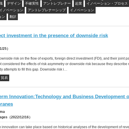
識
デザイン
不確実性
アントレプレナー
起業
イノベーション・プロセス
イノベーション
アントレプレナーシップ
イノベーション
ョン
翻訳
ect investment in the presence of downside risk
1/25）
wnside risk on the flow of exports, foreign direct investment (FDI), and their joint pa
not considered the effects of risk asymmetry or downside risk because they describe 
dy attempts to fill this gap. Downside risk i…
貿易
erm Innovation:Technology and Business Development o
ranes
ima
 pages（2022/12/16）
 innovation can take place based on historical analyses of the development of rev