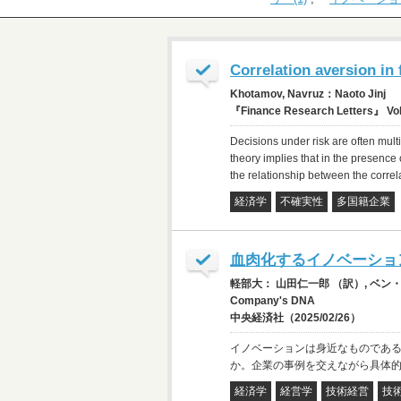
Correlation aversion in 
Khotamov, Navruz：Naoto Jinj
『Finance Research Letters』 Vol
Decisions under risk are often mult
theory implies that in the presence
the relationship between the correl
経済学
不確実性
多国籍企業
血肉化するイノベーショ
軽部大： 山田仁一郎 （訳）, ベン・Ｍ・ベンサウ 
Company's DNA
中央経済社（2025/02/26）
イノベーションは身近なものであ
か。企業の事例を交えながら具体
経済学
経営学
技術経営
技