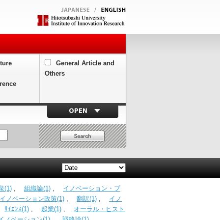
ture
General Article and
Others
erence
(1)
,
組織論(1)
,
イノベーション・プ
イノベーション政策(1)
,
翻訳(1)
,
イノ
,
ｻｲｴﾝｽ(1)
,
起業(1)
,
オーラル・ヒスト
イノベーション(1)
,
戦略論(1)