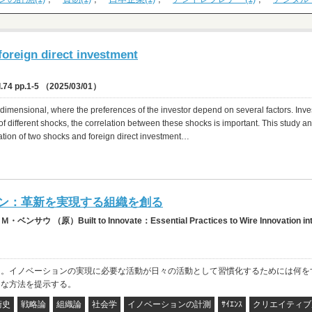
foreign direct investment
.74 pp.1-5 （2025/03/01）
idimensional, where the preferences of the investor depend on several factors. Inv
 of different shocks, the correlation between these shocks is important. This study a
ation of two shocks and foreign direct investment…
ン：革新を実現する組織を創る
（原）Built to Innovate：Essential Practices to Wire Innovation int
る。イノベーションの実現に必要な活動が日々の活動として習慣化するためには何を
的な方法を提示する。
術史
戦略論
組織論
社会学
イノベーションの計測
ｻｲｴﾝｽ
クリエイティブ