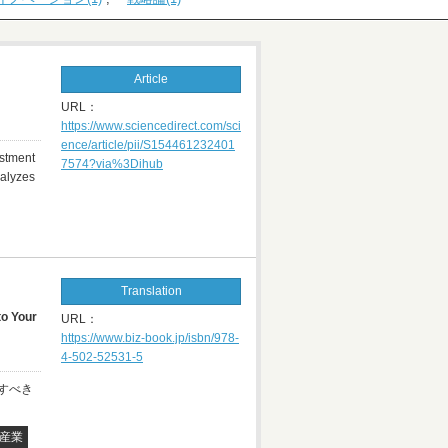
Article
URL：
https://www.sciencedirect.com/sci
ence/article/pii/S154461232401
estment
7574?via%3Dihub
nalyzes
Translation
o Your
URL：
https://www.biz-book.jp/isbn/978-
4-502-52531-5
すべき
産業