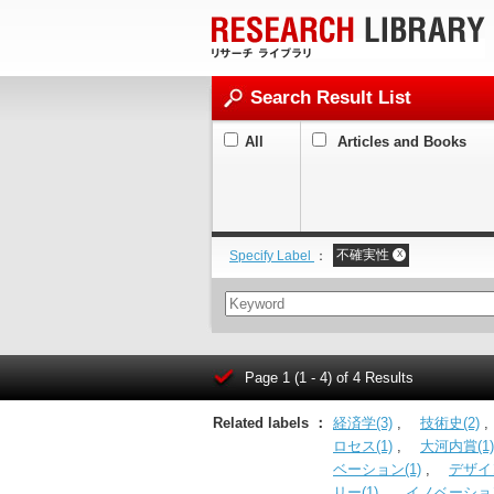
Search Result List
All
Articles and Books
不確実性
Specify Label
：
X
Page 1 (1 - 4) of 4 Results
Related labels ：
経済学(3)
,
技術史(2)
ロセス(1)
,
大河内賞(1)
ベーション(1)
,
デザイン
リー(1)
,
イノベーション