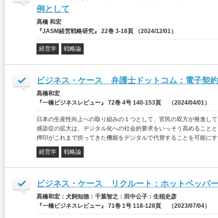
例として
髙橋 和宏
『JASM経営戦略研究』 22巻 3-18頁 （2024/12/01）
経営学
戦略論
ビジネス・ケース 弁護士ドットコム：電子契
髙橋和宏
『一橋ビジネスレビュー』 72巻 4号 140-153頁 （2024/04/01）
日本の生産性向上への取り組みの１つとして、官民の双方が推進して
感染症の拡大は、デジタル化への社会的要求をいっそう高めることと
押印がこれまで担ってきた機能をデジタルで代替することを可能にする
経営学
戦略論
ビジネス・ケース リクルート：ホットペッパ
髙橋和宏：犬飼知徳：千葉智之：田中公子：生稲史彦
『一橋ビジネスレビュー』 71巻 1号 118-128頁 （2023/07/04）