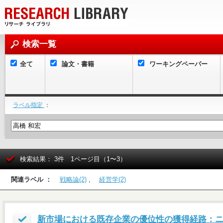
検索一覧
全て
論文・書籍
ワーキングペーパー
ラベル指定
：
検索結果： 3件 1ページ目（1〜3）
関連ラベル ：
戦略論(2)
,
経営学(2)
新市場における既存企業の優位性の獲得経路：