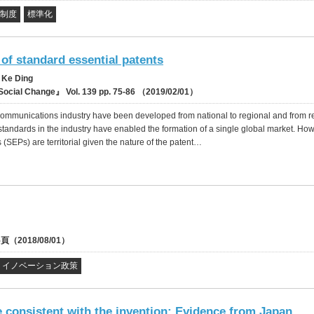
制度
標準化
 of standard essential patents
 Ke Ding
Social Change』 Vol. 139 pp. 75-86 （2019/02/01）
communications industry have been developed from national to regional and from r
l standards in the industry have enabled the formation of a single global market. Ho
(SEPs) are territorial given the nature of the patent…
2018/08/01）
イノベーション政策
 consistent with the invention: Evidence from Japan