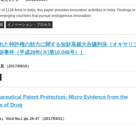
of 1139 firms in India, this paper provides innovation activities in India. Findings in 
er emerging countries that pursue endogenous innovation.
測
イノベーション・プロセス
れた特許権の効力に関する知財高裁大合議判決［オキサリ
件（平成28年(ネ)第10,046号）］
5頁 （2017/08/10）
ceutical Patent Protection: Micro Evidence from the
ts of Drug
ia』 Vol.8 No.1 pp. 26-47 （2017/04/11）