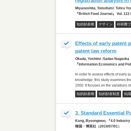
registration analysis i
Miyanoshita, Tomofumi: Tohru Y
『British Food Journal』 Vol. 122
知的財産権
デザイン
科研費プ
Effects of early patent
patent law reform
Okada, Yoshimi :Sadao Nagaoka
『Information Economics and Po
In order to assess effects of early 
knowledge, this study examines the
2000. It focuses on the variations o
知的財産権
知的財産制度
知識
3. Standard Essential P
Kang, Byeongwoo, 『4.0 Industry 
韓国・博英社（2019/07/01）