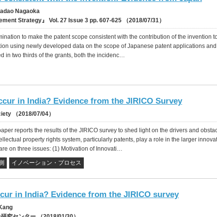
 Sadao Nagaoka
ment Strategy』 Vol. 27 Issue 3 pp. 607-625 （2018/07/31）
xamination to make the patent scope consistent with the contribution of the invention t
nction using newly developed data on the scope of Japanese patent applications and
 in two thirds of the grants, both the incidenc…
cur in India? Evidence from the JIRICO Survey
ociety （2018/07/04）
er reports the results of the JIRICO survey to shed light on the drivers and obstac
llectual property rights system, particularly patents, play a role in the larger innova
are on three issues: (1) Motivation of Innovati…
測
イノベーション・プロセス
cur in India? Evidence from the JIRICO survey
 Kang
究センター （2018/01/30）