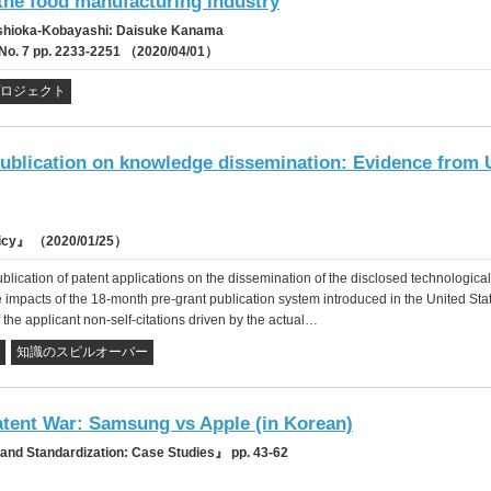
n the food manufacturing industry
oshioka-Kobayashi: Daisuke Kanama
 No. 7 pp. 2233-2251 （2020/04/01）
ロジェクト
 publication on knowledge dissemination: Evidence from 
licy』 （2020/01/25）
publication of patent applications on the dissemination of the disclosed technological
 impacts of the 18-month pre-grant publication system introduced in the United Stat
f the applicant non-self-citations driven by the actual…
知識のスピルオーバー
atent War: Samsung vs Apple (in Korean)
and Standardization: Case Studies』 pp. 43-62