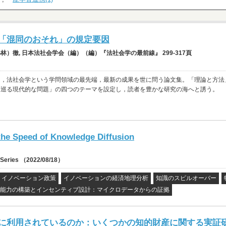
「混同のおそれ」の規定要因
）徹, 日本法社会学会（編）（編）『法社会学の最前線』 299-317頁
て，法社会学という学問領域の最先端，最新の成果を世に問う論文集。「理論と方法
を巡る現代的な問題」の四つのテーマを設定し，読者を豊かな研究の海へと誘う。
the Speed of Knowledge Diffusion
r Series （2022/08/18）
イノベーション政策
イノベーションの経済地理分析
知識のスピルオーバー
能力の構築とインセンティブ設計：マイクロデータからの証拠
に利用されているのか：いくつかの知的財産に関する実証