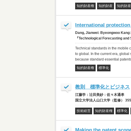
知的財産権
知的財産
知的財産
International protection
Dang, Jianwei: Byeongwoo Kang:
『Technological Forecasting and 
Technical standards in the mobile 
to global. In the current era, globa
because standard essential patents 
知的財産権
標準化
教則 標準化とビジネス
江藤学：辻田美紗：佐々木通孝
国立大学法人山口大学（監修） 355頁（
技術経営
知的財産権
標準化
Making the patent scope