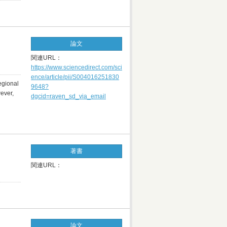
論文
関連URL：
https://www.sciencedirect.com/sci
ence/article/pii/S004016251830
egional
9648?
wever,
dgcid=raven_sd_via_email
著書
関連URL：
論文