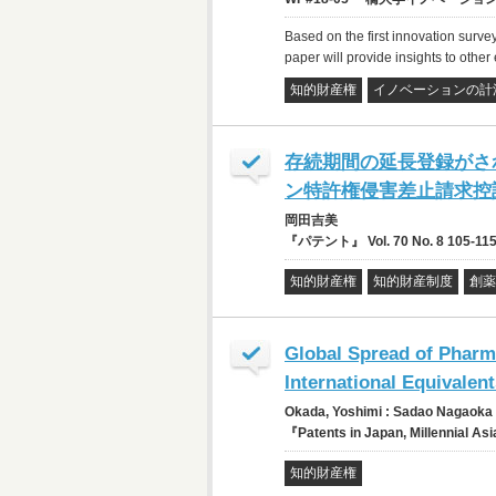
Based on the first innovation survey 
paper will provide insights to oth
知的財産権
イノベーションの計
存続期間の延長登録がさ
ン特許権侵害差止請求控訴事
岡田吉美
『パテント』 Vol. 70 No. 8 105-11
知的財産権
知的財産制度
創薬
Global Spread of Pharma
International Equivalen
Okada, Yoshimi : Sadao Nagaoka
『Patents in Japan, Millennial As
知的財産権