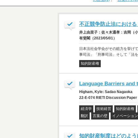
不正競争防止法における
井上由里子：佐々木通孝：吉岡（小林
有斐閣（2023/05/01）
日本法社会学会がその総力を挙げ
事司法」「刑事司法」そして「法
知的財産権
Language Barriers and 
Higham, Kyle: Sadao Nagaoka
22-E-074 RIETI Discussion Pape
経済学
技術経営
知的財産権
翻訳
言葉の壁
イノベーション
知的財産制度はどのよう