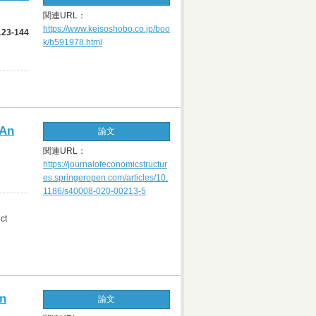
関連URL：
https://www.keisoshobo.co.jp/boo
3-144
k/b591978.html
 An
論文
関連URL：
https://journalofeconomicstructur
es.springeropen.com/articles/10.
1186/s40008-020-00213-5
ct
gn
論文