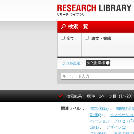
検索一覧
全て
論文・書籍
知的財産権
ラベル指定
：
X
検索結果： 88件 1ページ目（1〜20
関連ラベル ：
標準化(12)
,
知的財産制度
計測(3)
,
イノベーショ
ベーション・プロセス(2)
論(1)
,
デザイン(1)
,
の証拠(1)
,
言葉の壁(1)