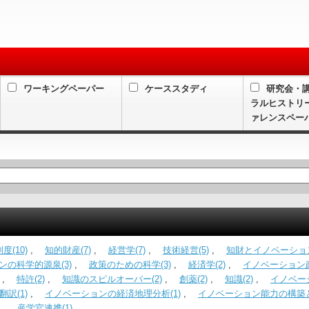
ワーキングペーパー
ケーススタディ
研究会・
ラルヒストリ
ァレンスペー
）
(10)
,
知的財産(7)
,
経営学(7)
,
技術経営(5)
,
知財とイノベーション
ンの科学的源泉(3)
,
政策のための科学(3)
,
経済学(2)
,
イノベーション政
,
特許(2)
,
知識のスピルオーバー(2)
,
創薬(2)
,
知識(2)
,
イノベー
翻訳(1)
,
イノベーションの経済地理分析(1)
,
イノベーション能力の構築
,
産学官連携(1)