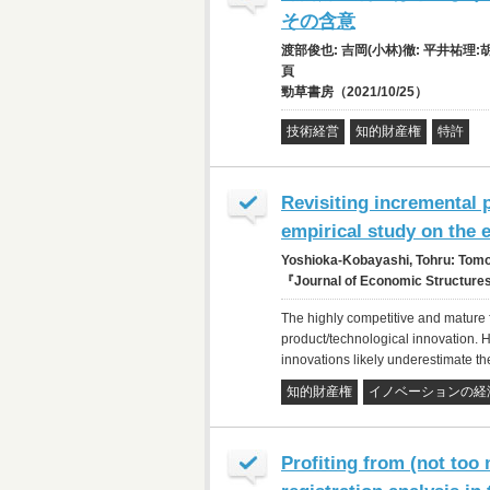
その含意
渡部俊也: 吉岡(小林)徹: 平井祐理
頁
勁草書房（2021/10/25）
技術経営
知的財産権
特許
Revisiting incremental 
empirical study on the e
Yoshioka-Kobayashi, Tohru: Tom
『Journal of Economic Structur
The highly competitive and mature 
product/technological innovation. H
innovations likely underestimate th
知的財産権
イノベーションの経
Profiting from (not too