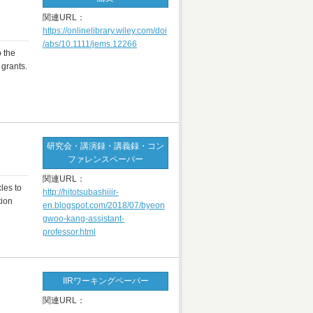
関連URL：
https://onlinelibrary.wiley.com/doi
/abs/10.1111/jems.12266
o the
 grants.
研究会・講演録・講義録・コン
ファレンスペーパー
関連URL：
les to
http://hitotsubashiiir-
tion
en.blogspot.com/2018/07/byeon
gwoo-kang-assistant-
professor.html
IIRワーキングペーパー
関連URL：