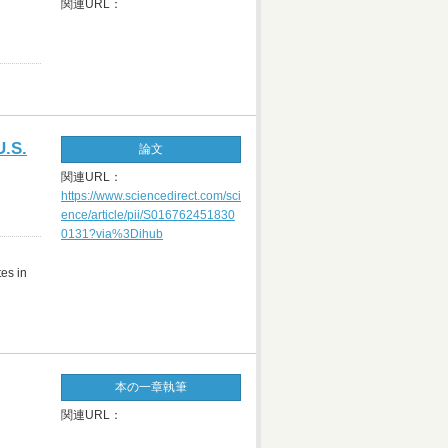
関連URL：
U.S.
論文
関連URL：
https://www.sciencedirect.com/sci
ence/article/pii/S016762451830
0131?via%3Dihub
es in
本の一章執筆
関連URL：