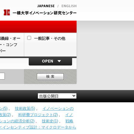
講義録・オー
一般記事・その他
ー・コンフ
パー
(5)
,
技術政策(5)
,
イノベーションの
策(2)
,
科研費プロジェクト(2)
,
イノ
ションの経済分析(2)
,
技術史(1)
,
戦略
とインセンティブ設計：マイクロデータから