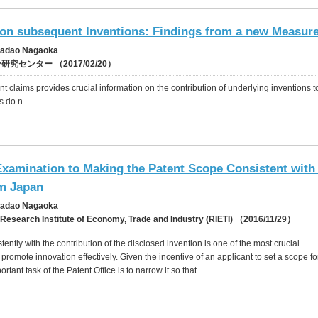
 on subsequent Inventions: Findings from a new Measur
 Sadao Nagaoka
究センター （2017/02/20）
t claims provides crucial information on the contribution of underlying inventions t
res do n…
Examination to Making the Patent Scope Consistent with
om Japan
 Sadao Nagaoka
Research Institute of Economy, Trade and Industry (RIETI) （2016/11/29）
ently with the contribution of the disclosed invention is one of the most crucial
promote innovation effectively. Given the incentive of an applicant to set a scope fo
rtant task of the Patent Office is to narrow it so that …