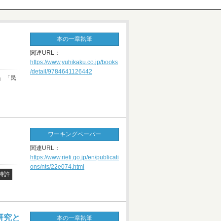
本の一章執筆
関連URL：
https://www.yuhikaku.co.jp/books
/detail/9784641126442
」「民
ワーキングペーパー
関連URL：
https://www.rieti.go.jp/en/publicati
ons/nts/22e074.html
特許
研究と
本の一章執筆