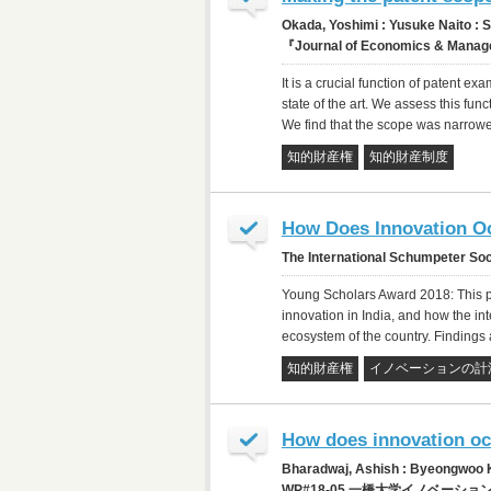
Okada, Yoshimi : Yusuke Naito :
『Journal of Economics & Manage
It is a crucial function of patent e
state of the art. We assess this fu
We find that the scope was narrowed
知的財産権
知的財産制度
How Does Innovation Oc
The International Schumpeter S
Young Scholars Award 2018: This pap
innovation in India, and how the inte
ecosystem of the country. Findings 
知的財産権
イノベーションの計
How does innovation oc
Bharadwaj, Ashish : Byeongwoo
WP#18-05 一橋大学イノベーション研