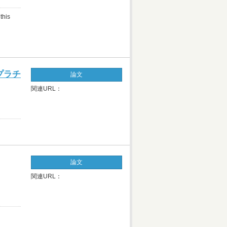
this
プラチ
論文
関連URL：
論文
関連URL：