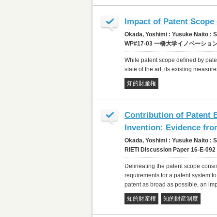
Impact of Patent Scope
Okada, Yoshimi : Yusuke Naito :
WP#17-03 一橋大学イノベーション研
While patent scope defined by paten
state of the art, its existing measu
知的財産権
Contribution of Patent 
Invention: Evidence fr
Okada, Yoshimi : Yusuke Naito :
RIETI Discussion Paper 16-E-092 
Delineating the patent scope consist
requirements for a patent system to 
patent as broad as possible, an impo
知的財産権
知的財産制度