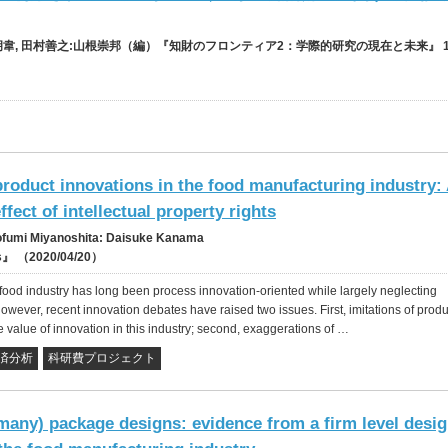
:胡韋, 田村善之:山根崇邦（編）『知財のフロンティア2：学際的研究の現在と未来』 12
product innovations in the food manufacturing industry:
ffect of intellectual property rights
ofumi Miyanoshita: Daisuke Kanama
es』 （2020/04/20）
food industry has long been process innovation-oriented while largely neglecting
owever, recent innovation debates have raised two issues. First, imitations of produ
e value of innovation in this industry; second, exaggerations of …
済分析
科研費プロジェクト
 many) package designs: evidence from a firm level desi