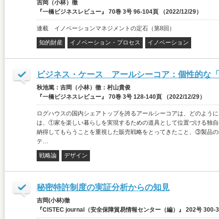
吉岡（小林）徹
『一橋ビジネスレビュー』 70巻 3号 96-104頁 （2022/12/29）
連載 イノベーションマネジメントの定石（第8回）
知的財産
イノベーション・プロセス
イノベーション
ビジネス・ケース アールシーコア：個性的な「
秋池篤：吉岡（小林）徹：村山貴俊
『一橋ビジネスレビュー』 70巻 3号 128-140頁 （2022/12/29）
ログハウスの国内シェアトップを誇るアールシーコアは、どのように
は、①家を楽しい暮らしを実現するための道具として位置づける独自
納得してもらうことを重視した販売戦略をとってきたこと、③製品の
テ…
戦略論
デザイン
秘密特許制度の実証分析からの知見
吉岡(小林)徹
『CISTEC journal（安全保障貿易情報センター（編）』 202号 300-310