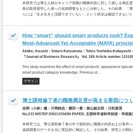
本研究では博士人材がキャリア初期の職務内容に対して感じる満足度に
単位取得退学した者への追跡調査をもとに分析した。その結果、「博
らには「生き生きと活躍できていない」という状況は確認できないと
How “smart” should smart products look? Expl
Most-Advanced-Yet-Acceptable (MAYA) princip
Akiike, Atsushi：Sotaro Katsumata：Tohru Yoshioka-Kobayash
『Journal of Business Research』 Vol. 189 Article number 1151
This study examines the effect of smart products’ appearance typicali
smart product category knowledge. Previous st…
デザイン
博士課程修了者の職務満足度が高まる要因につ 
吉岡（小林）徹：片岡純也：横田一貴：柴山創太郎：川村真理
No.233 NISTEP DISCUSSION PAPER, 文部科学省科学技術・学術政
本研究では、博士課程修了者の中で相対的に職務の内容および条件へ
追跡調査のデータを元に実証的に検証した。その結果、研究との関わ