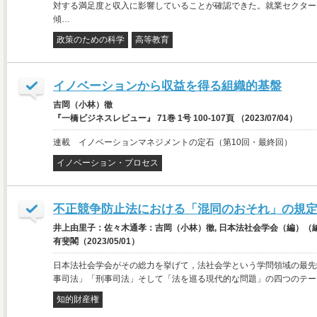
対する満足度と収入に影響していることが確認できた。就業セクター
傾…
政策のための科学
高等教育
イノベーションから収益を得る組織的基盤
吉岡（小林）徹
『一橋ビジネスレビュー』 71巻 1号 100-107頁 （2023/07/04）
連載 イノベーションマネジメントの定石（第10回・最終回）
イノベーション・プロセス
不正競争防止法における「混同のおそれ」の規
井上由里子：佐々木通孝：吉岡（小林）徹, 日本法社会学会（編）（編）
有斐閣（2023/05/01）
日本法社会学会がその総力を挙げて，法社会学という学問領域の最先
事司法」「刑事司法」そして「法を巡る現代的な問題」の四つのテー
知的財産権