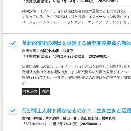
『研究 技術 計画』 40巻 3号・4号 285-304頁 （2025/12/01）
科学技術・イノベーション政策は社会目標の重視とともに複雑化し，
くなっている。そこで本稿は，科学技術・イノベーション政策に関する
ベーション・システム，3.トランスフォーマティブ・チェンジ）と，
革新的技術の創出を促進する研究開発拠点の新
吉田公亮：吉岡(小林)徹：牧兼充
『研究 技術 計画』 40巻 2号 228-242頁 （2025/08/31）
研究開発拠点の新設は，イノベーション創出を目指した戦略的行動と
究開発拠点の立地や複数拠点による研究開発の空間的分業がイノベー
較が行われてきた。一方で，研究開発拠点の新設はその中で働く研究
が，…
技術経営
特許
何が博士人材を輝かせるのか？：生き生きと活
吉岡(小林)徹：片岡純也：横田一貴：柴山創太郎：川村真理
『STI Horizon』 11巻 2号 26-31頁 （2025/06/01）