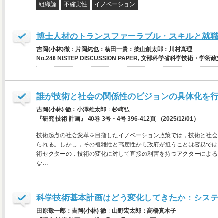
組織論
不確実性
イノベーション
博士人材のトランスファーラブル・スキルと就
吉岡(小林)徹：片岡純也：横田一貴：柴山創太郎：川村真理
No.246 NISTEP DISCUSSION PAPER, 文部科学省科学技術・学術政
誰が技術と社会の関係性のビジョンの具体化を行うのか：
吉岡(小林) 徹：小澤雄太郎：杉崎弘
『研究 技術 計画』 40巻 3号・4号 396-412頁 （2025/12/01）
技術起点の社会変革を目指したイノベーション政策では，技術と社会
られる。しかし，その複雑性と高度性から政府が担うことは容易では
術セクターの，技術の変化に対して直接の利害を持つアクターによる
な…
科学技術基本計画はどう変化してきたか：シス
田原敬一郎：吉岡(小林) 徹：山野宏太郎：高橋真木子