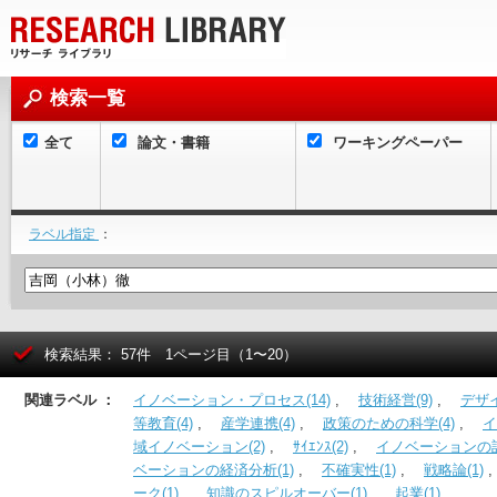
検索一覧
全て
論文・書籍
ワーキングペーパー
ラベル指定
：
検索結果： 57件 1ページ目（1〜20）
関連ラベル ：
イノベーション・プロセス(14)
,
技術経営(9)
,
デザイ
等教育(4)
,
産学連携(4)
,
政策のための科学(4)
,
イ
域イノベーション(2)
,
ｻｲｴﾝｽ(2)
,
イノベーションの計
ベーションの経済分析(1)
,
不確実性(1)
,
戦略論(1)
ーク(1)
,
知識のスピルオーバー(1)
,
起業(1)