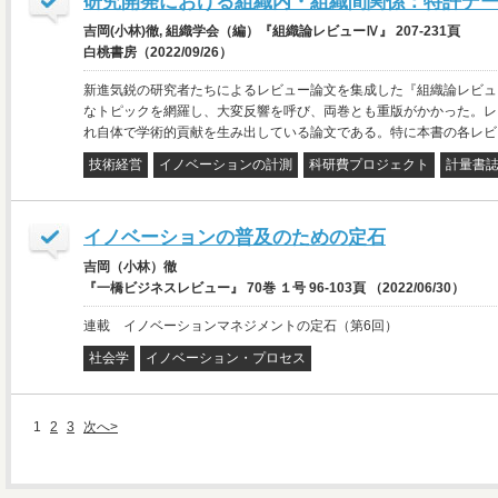
研究開発における組織内・組織間関係：特許デ
吉岡(小林)徹, 組織学会（編）『組織論レビューⅣ』 207-231頁
白桃書房（2022/09/26）
新進気鋭の研究者たちによるレビュー論文を集成した『組織論レビューI
なトピックを網羅し、大変反響を呼び、両巻とも重版がかかった。レ
れ自体で学術的貢献を生み出している論文である。特に本書の各レビ
技術経営
イノベーションの計測
科研費プロジェクト
計量書
イノベーションの普及のための定石
吉岡（小林）徹
『一橋ビジネスレビュー』 70巻 １号 96-103頁 （2022/06/30）
連載 イノベーションマネジメントの定石（第6回）
社会学
イノベーション・プロセス
1
2
3
次へ>