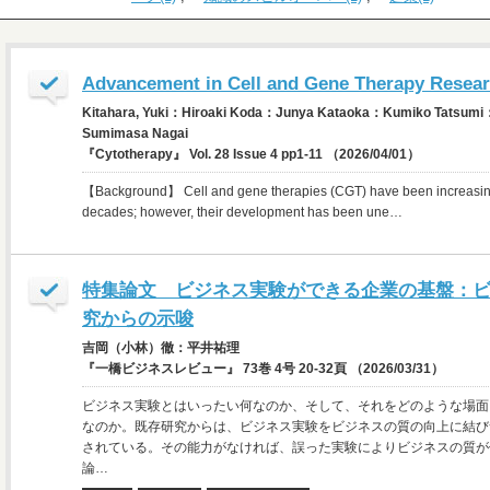
Advancement in Cell and Gene Therapy Researc
Kitahara, Yuki：Hiroaki Koda：Junya Kataoka：Kumiko Tatsumi
Sumimasa Nagai
『Cytotherapy』 Vol. 28 Issue 4 pp1-11 （2026/04/01）
【Background】 Cell and gene therapies (CGT) have been increasingly t
decades; however, their development has been une…
特集論文 ビジネス実験ができる企業の基盤：
究からの示唆
吉岡（小林）徹：平井祐理
『一橋ビジネスレビュー』 73巻 4号 20-32頁 （2026/03/31）
ビジネス実験とはいったい何なのか、そして、それをどのような場面
なのか。既存研究からは、ビジネス実験をビジネスの質の向上に結び
されている。その能力がなければ、誤った実験によりビジネスの質が
論…